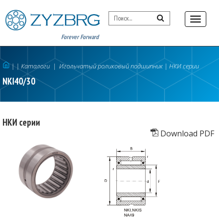
Forever Forward
|
| Каталоги
|
Игольчатый роликовый подшипник
|
НКИ серии
NKI40/30
НКИ серии
Download PDF