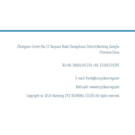
Zhongnan Center, No. 12 Taoyuan Road, Chongchuan District,Nantong ,JiangSu
Province,China
Tel:+86 18606143234 ,+86 13186539285
E-mail: frank@cnzyzbearing.com
Веб-сайт: www.ntzyzbearing.com
Copyright © 2026 Nantong ZYZ BEARING CO.LTD All rights reserved.