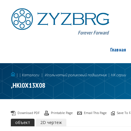
Forever Forward
Главная
|
| Каталоги
|
Игольчатый роликовый подшипник
|
HK серии
,HKl0X13X08
Download PDF
Printable Page
Email This Page
Save To F
объект
2D чертеж