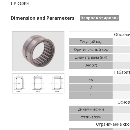
HK серии
Dimension and Parameters
Запрос котировок
Обозна
Текущий код
Оригинальный код
Диаметр вала (мм)
Вес (кг)
Габарит
Fw
D
С
Основ
динамический
статический
Ограничение ско