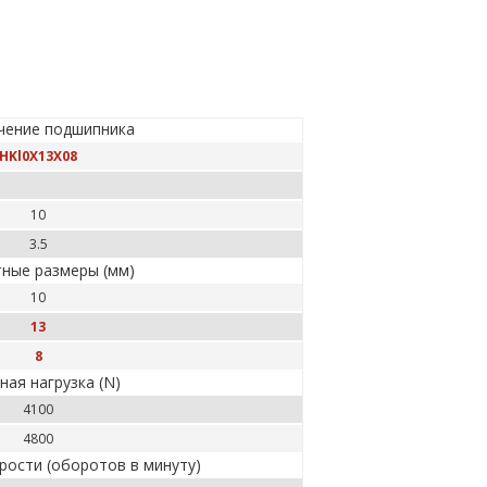
чение подшипника
HKl0X13X08
10
3.5
ные размеры (мм)
10
13
8
ная нагрузка (N)
4100
4800
рости (оборотов в минуту)