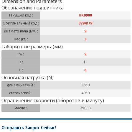
Dimension and Parameters
Обозначение подшипника
Текущий код :
HK0908
Оригинальный код :
37941/9
Диаметр вала (мм) :
9
Вес (кг) :
3
Габаритные размеры (мм)
Fw :
9
D :
13
С :
8
Основная нагрузка (N)
динамический :
3650
статический :
4050
Ограничение скорости (оборотов в минуту)
масло :
25000
Отправить Запрос Сейчас!