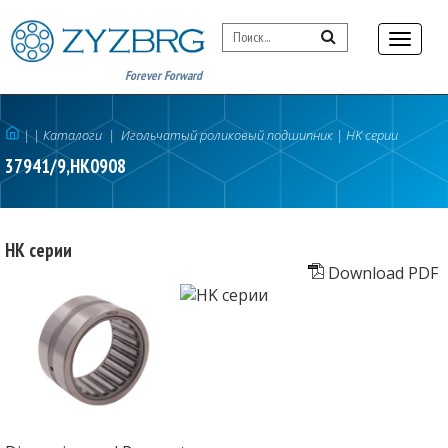
Forever Forward
|
| Каталоги
|
Игольчатый роликовый подшипник
|
HK серии
37941/9,HK0908
HK серии
Download PDF