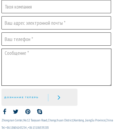
ДОЗНАНИЕ ТЕПЕРЬ
Zhongnan Center, No. 12 Taoyuan Road, Chongchuan District,Nantong ,JiangSu Province,China
Tel:+86 18606143234 ,+86 13186539285