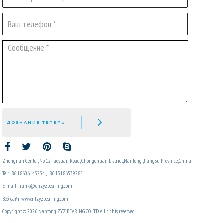
ДОЗНАНИЕ ТЕПЕРЬ
Zhongnan Center, No. 12 Taoyuan Road, Chongchuan District,Nantong ,JiangSu Province,China
Tel:+86 18606143234 ,+86 13186539285
E-mail: frank@cnzyzbearing.com
Веб-сайт: www.ntzyzbearing.com
Copyright © 2026 Nantong ZYZ BEARING CO.LTD All rights reserved.