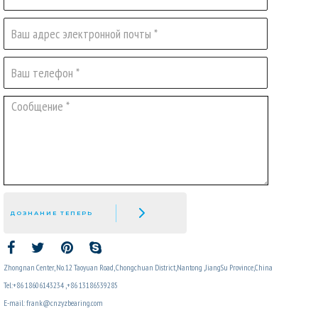
ДОЗНАНИЕ ТЕПЕРЬ
Zhongnan Center, No. 12 Taoyuan Road, Chongchuan District,Nantong ,JiangSu Province,China
Tel:+86 18606143234 ,+86 13186539285
E-mail: frank@cnzyzbearing.com